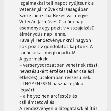
izgalmakkal teli napot nyújtsunk a
Veterán Járművek társaságában.
Szeretnénk, ha Békés vármegye
Veterán Járműves Családi nap
eseménye egy pozitív visszajelzésű,
élménydús nap lenne.
Tavalyi rendezvényünkről nagyon
sok pozitív gondolatot kaptunk. A
tanácsokat megfogadtuk!
A gyermekek:
– versenysorozatban vehetnek részt,
nevezésükért értékes (akár családi
étkezés) jutalomban részesülnek.
– INGYENESEN használatják a
légvárt.
– a helyszínen arcfestés és
csillámtetoválás
A rendezvényen a látogatás/kiállítás