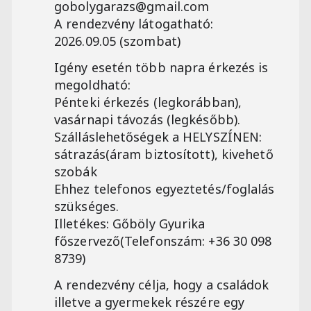
gobolygarazs@gmail.com
A rendezvény látogatható:
2026.09.05 (szombat)
Igény esetén több napra érkezés is
megoldható:
Pénteki érkezés (legkorábban),
vasárnapi távozás (legkésőbb).
Szálláslehetőségek a HELYSZÍNEN:
sátrazás(áram biztosított), kivehető
szobák
Ehhez telefonos egyeztetés/foglalás
szükséges.
Illetékes: Gőböly Gyurika
főszervező(Telefonszám: +36 30 098
8739)
A rendezvény célja, hogy a családok
illetve a gyermekek részére egy