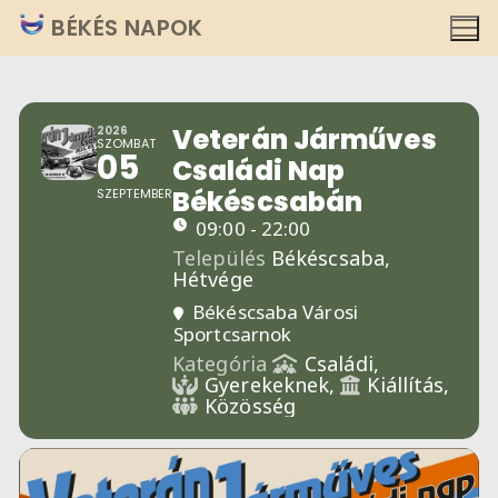
Ugrás
BÉKÉS NAPOK
a
tartalomra
Veterán Járműves
2026
SZOMBAT
05
Családi Nap
Békéscsabán
SZEPTEMBER
09:00 - 22:00
Település
Békéscsaba,
Hétvége
Békéscsaba Városi
Sportcsarnok
Kategória
Családi,
Gyerekeknek,
Kiállítás,
Közösség