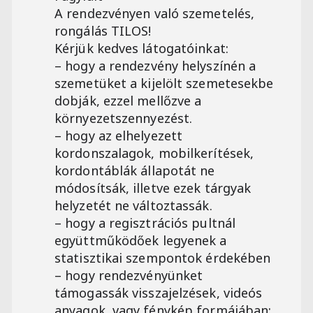
A rendezvényen való szemetelés,
rongálás TILOS!
Kérjük kedves látogatóinkat:
– hogy a rendezvény helyszínén a
szemetüket a kijelölt szemetesekbe
dobják, ezzel mellőzve a
környezetszennyezést.
– hogy az elhelyezett
kordonszalagok, mobilkerítések,
kordontáblák állapotát ne
módosítsák, illetve ezek tárgyak
helyzetét ne változtassák.
– hogy a regisztrációs pultnál
együttműködőek legyenek a
statisztikai szempontok érdekében
– hogy rendezvényünket
támogassák visszajelzések, videós
anyagok, vagy fénykép formájában: