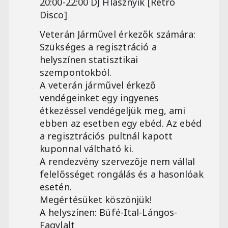
20:00-22:00 DJ Hlásznyik [Retro
Disco]
Veterán Járművel érkezők számára:
Szükséges a regisztráció a
helyszínen statisztikai
szempontokból.
A veterán járművel érkező
vendégeinket egy ingyenes
étkezéssel vendégeljük meg, ami
ebben az esetben egy ebéd. Az ebéd
a regisztrációs pultnál kapott
kuponnal váltható ki.
A rendezvény szervezője nem vállal
felelősséget rongálás és a hasonlóak
esetén.
Megértésüket köszönjük!
A helyszínen: Büfé-Ital-Lángos-
Fagylalt