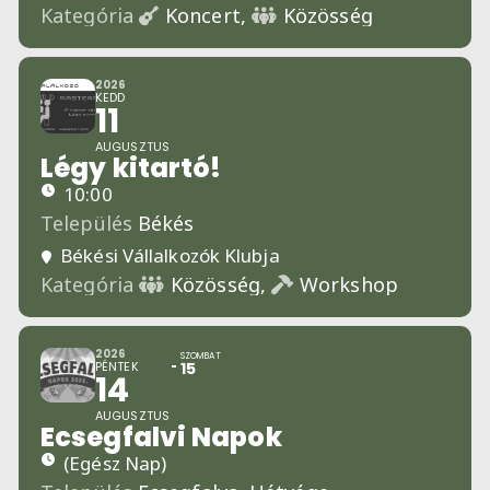
Kategória
Koncert,
Közösség
2026
KEDD
11
AUGUSZTUS
Légy kitartó!
10:00
Település
Békés
Békési Vállalkozók Klubja
Kategória
Közösség,
Workshop
2026
SZOMBAT
PÉNTEK
15
14
AUGUSZTUS
Ecsegfalvi Napok
(Egész Nap)