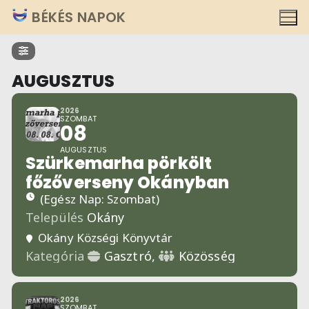
Ugrás
BÉKÉS NAPOK
a
tartalomra
AUGUSZTUS
2026
SZOMBAT
08
AUGUSZTUS
Szürkemarha pörkölt
főzőverseny Okányban
(Egész Nap: Szombat)
Település
Okány
Okány Községi Könyvtár
Kategória
Gasztró,
Közösség
2026
SZOMBAT