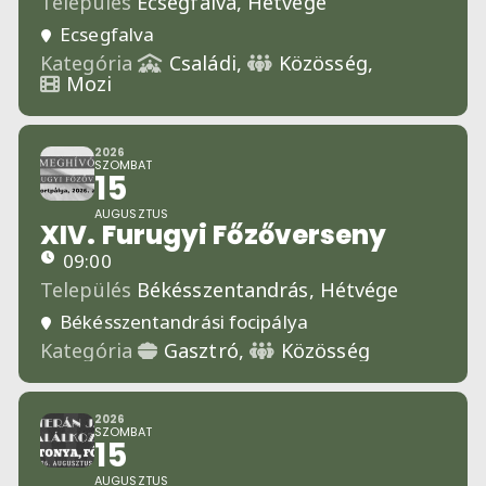
Település
Ecsegfalva,
Hétvége
Ecsegfalva
Kategória
Családi,
Közösség,
Mozi
2026
SZOMBAT
15
AUGUSZTUS
XIV. Furugyi Főzőverseny
09:00
Település
Békésszentandrás,
Hétvége
Békésszentandrási focipálya
Kategória
Gasztró,
Közösség
2026
SZOMBAT
15
AUGUSZTUS