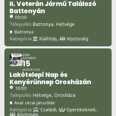
II. Veterán Jármű Találozó
Battonyán
09:00
Település
Battonya,
Hétvége
Battonya
Kategória
Kiállítás,
Közösség
2026
SZOMBAT
15
AUGUSZTUS
Lakótelepi Nap és
Kenyérünnep Orosházán
10:00
Település
Hétvége,
Orosháza
Avar utcai játszótér
Kategória
Családi,
Gyerekeknek,
Közösség