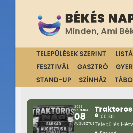
Ugrás
BÉKÉS NA
a
tartalomra
Minden, Ami Bé
TELEPÜLÉSEK SZERINT
LIST
FESZTIVÁL
GASZTRÓ
GYER
STAND-UP
SZÍNHÁZ
TÁBO
Traktoros
2026
SZOMBAT
08
06:30
Település
Hétv
AUGUSZTUS
Sarkad