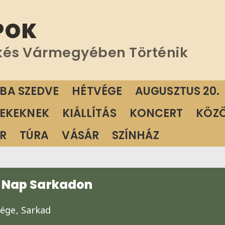
POK
kés Vármegyében Történik
ÁBA SZEDVE
HÉTVÉGE
AUGUSZTUS 20.
EKEKNEK
KIÁLLÍTÁS
KONCERT
KÖZ
R
TÚRA
VÁSÁR
SZÍNHÁZ
 Nap Sarkadon
ége,
Sarkad