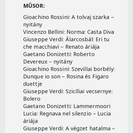
MŰSOR:
Gioachino Rossini: A tolvaj szarka –
nyitány
Vincenzo Bellini: Norma: Casta Diva
Giuseppe Verdi: Álarcosbál: Eri tu
che macchiavi – Renato áriája
Gaetano Donizetti: Roberto
Devereux – nyitány
Gioachino Rossini: Szevillai borbély:
Dunque io son – Rosina és Figaro
duettje
Giuseppe Verdi: Szicíliai vecsernye:
Bolero
Gaetano Donizetti: Lammermoori
Lucia: Regnava nel silenzio – Lucia
áriája
Giuseppe Verdi: A végzet hatalma –