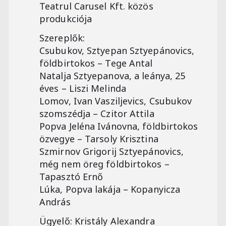
Teatrul Carusel Kft. közös
produkciója
Szereplők:
Csubukov, Sztyepan Sztyepánovics,
földbirtokos – Tege Antal
Natalja Sztyepanova, a leánya, 25
éves – Liszi Melinda
Lomov, Ivan Vasziljevics, Csubukov
szomszédja – Czitor Attila
Popva Jeléna Ivánovna, földbirtokos
özvegye – Tarsoly Krisztina
Szmirnov Grigorij Sztyepánovics,
még nem öreg földbirtokos –
Tapasztó Ernő
Lúka, Popva lakája – Kopanyicza
András
Ügyelő: Kristály Alexandra