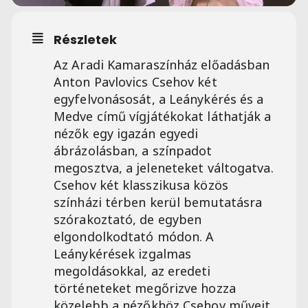
Részletek
Az Aradi Kamaraszínház előadásban
Anton Pavlovics Csehov két
egyfelvonásosát, a Leánykérés és a
Medve című vígjátékokat láthatják a
nézők egy igazán egyedi
ábrázolásban, a színpadot
megosztva, a jeleneteket váltogatva.
Csehov két klasszikusa közös
színházi térben kerül bemutatásra
szórakoztató, de egyben
elgondolkodtató módon. A
Leánykérések izgalmas
megoldásokkal, az eredeti
történeteket megőrizve hozza
közelebb a nézőkhöz Csehov műveit,