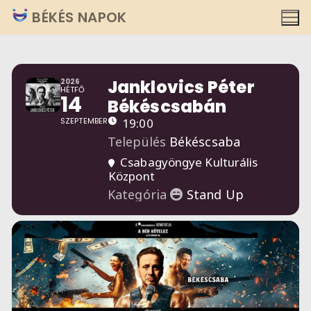
Ugrás
BÉKÉS NAPOK
a
tartalomra
Janklovics Péter
2026
HÉTFŐ
14
Békéscsabán
SZEPTEMBER
19:00
Település
Békéscsaba
Csabagyöngye Kulturális
Központ
Kategória
Stand Up