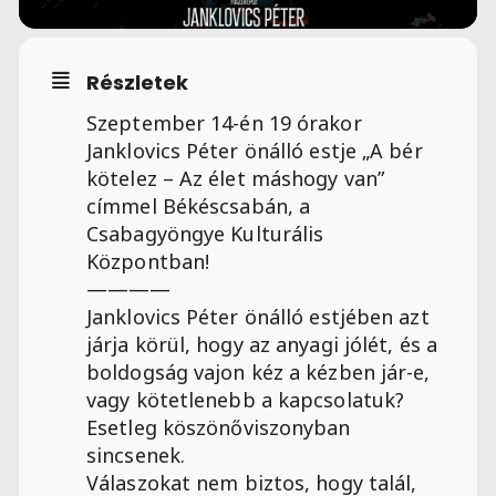
Részletek
Szeptember 14-én 19 órakor
Janklovics Péter önálló estje „A bér
kötelez – Az élet máshogy van”
címmel Békéscsabán, a
Csabagyöngye Kulturális
Központban!
————
Janklovics Péter önálló estjében azt
járja körül, hogy az anyagi jólét, és a
boldogság vajon kéz a kézben jár-e,
vagy kötetlenebb a kapcsolatuk?
Esetleg köszönőviszonyban
sincsenek.
Válaszokat nem biztos, hogy talál,