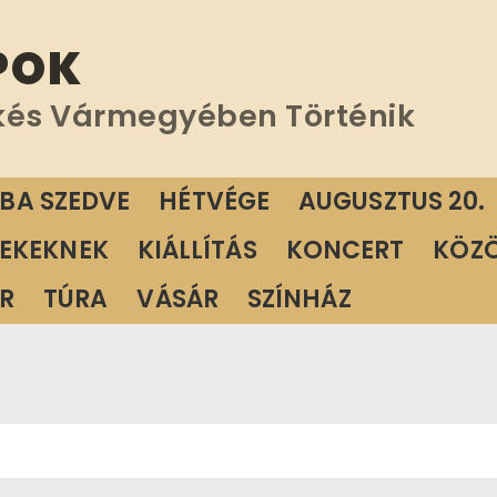
POK
kés Vármegyében Történik
ÁBA SZEDVE
HÉTVÉGE
AUGUSZTUS 20.
EKEKNEK
KIÁLLÍTÁS
KONCERT
KÖZ
R
TÚRA
VÁSÁR
SZÍNHÁZ