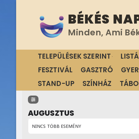
Ugrás
BÉKÉS NA
a
tartalomra
Minden, Ami Bé
TELEPÜLÉSEK SZERINT
LIST
FESZTIVÁL
GASZTRÓ
GYER
STAND-UP
SZÍNHÁZ
TÁBO
AUGUSZTUS
NINCS TÖBB ESEMÉNY