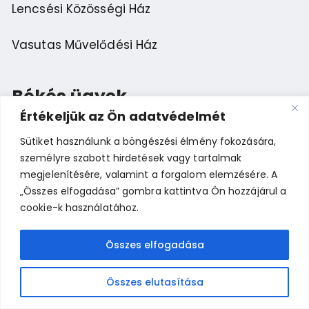
Lencsési Közösségi Ház
Vasutas Művelődési Ház
Békés ügyek
Értékeljük az Ön adatvédelmét
Sütiket használunk a böngészési élmény fokozására,
Esemény ajánlása
személyre szabott hirdetések vagy tartalmak
megjelenítésére, valamint a forgalom elemzésére. A
Bemutatkozás
„Összes elfogadása” gombra kattintva Ön hozzájárul a
cookie-k használatához.
Összes elfogadása
Békés Napok 2026 © A médiatartalmakkal az eredeti
jogtulajdonosok rendelkeznek.
Összes elutasítása