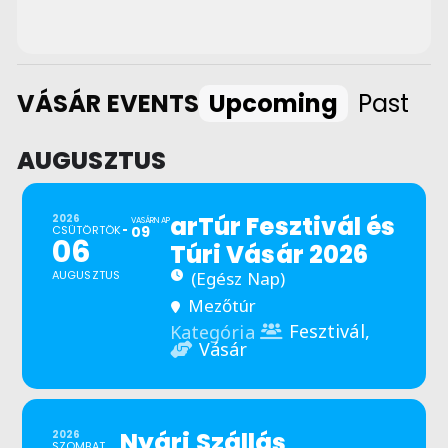
VÁSÁR EVENTS
Upcoming
Past
AUGUSZTUS
arTúr Fesztivál és
2026
VASÁRNAP
CSÜTÖRTÖK
09
06
Túri Vásár 2026
AUGUSZTUS
(Egész Nap)
Mezőtúr
Fesztivál,
Kategória
Vásár
Nyári Szállás
2026
SZOMBAT