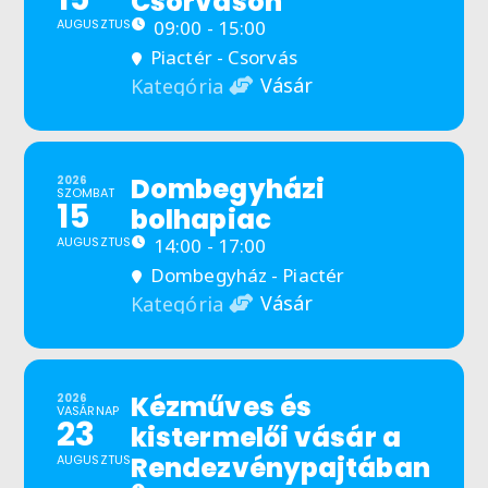
Csorváson
AUGUSZTUS
09:00 - 15:00
Piactér - Csorvás
Vásár
Kategória
Dombegyházi
2026
SZOMBAT
15
bolhapiac
AUGUSZTUS
14:00 - 17:00
Dombegyház - Piactér
Vásár
Kategória
Kézműves és
2026
VASÁRNAP
23
kistermelői vásár a
Rendezvénypajtában
AUGUSZTUS