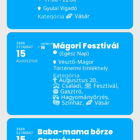
Gyulai Vígadó
Vásár
Kategória
Mágori Fesztivál
2026
VASÁRNAP
SZOMBAT
16
15
(Egész Nap)
Vésztő-Mágor
AUGUSZTUS
Történelmi Emlékhely
Kategória
Augusztus 20.,
Családi,
Fesztivál,
Gasztró,
Hagyományőrzés,
Színház,
Vásár
Baba-mama börze
2026
SZOMBAT
15