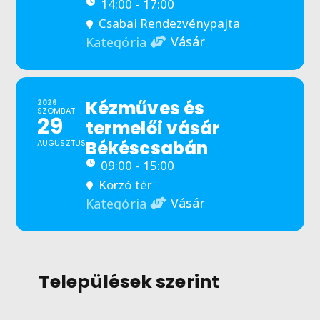
14:00 - 17:00
Csabai Rendezvénypajta
Vásár
Kategória
Kézműves és
2026
SZOMBAT
29
termelői vásár
Békéscsabán
AUGUSZTUS
09:00 - 15:00
Korzó tér
Vásár
Kategória
Települések szerint