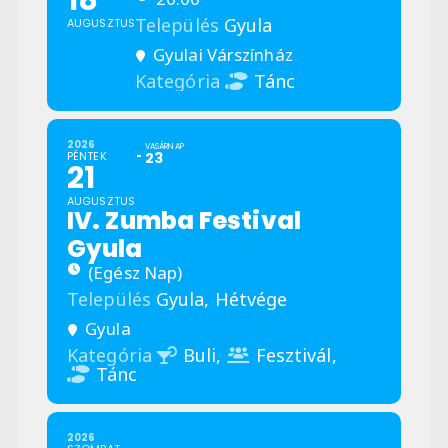
18
Település
Gyula
AUGUSZTUS
Gyulai Várszínház
Kategória
Tánc
2026
VASÁRNAP
PÉNTEK
23
21
AUGUSZTUS
IV. Zumba Festival
Gyula
(Egész Nap)
Település
Gyula,
Hétvége
Gyula
Kategória
Buli,
Fesztivál,
Tánc
2026