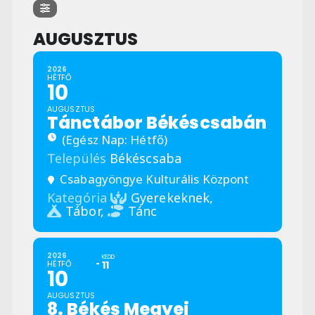
AUGUSZTUS
2026
HÉTFŐ
10
AUGUSZTUS
Tánctábor Békéscsabán
(Egész Nap: Hétfő)
Település
Békéscsaba
Csabagyöngye Kulturális Központ
Kategória
Gyerekeknek,
Tábor,
Tánc
2026
KEDD
HÉTFŐ
11
10
AUGUSZTUS
8. Békés Megyei