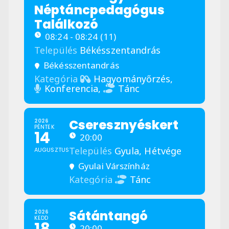
Néptáncpedagógus
Találkozó
08:24 - 08:24
(11)
Település
Békésszentandrás
Békésszentandrás
Kategória
Hagyományőrzés,
Konferencia,
Tánc
Cseresznyéskert
2026
PÉNTEK
14
20:00
Település
Gyula,
Hétvége
AUGUSZTUS
Gyulai Várszínház
Kategória
Tánc
Sátántangó
2026
KEDD
20:00