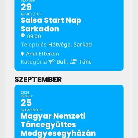
SZOMBAT
29
AUGUSZTUS
Salsa Start Nap
Sarkadon
09:00
Település
Hétvége,
Sarkad
Andi Étterem
Kategória
Buli,
Tánc
SZEPTEMBER
2026
PÉNTEK
25
SZEPTEMBER
Magyar Nemzeti
Táncegyüttes
Medgyesegyházán