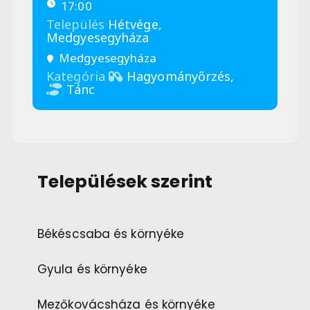
17:00
Település
Hétvége,
Medgyesegyháza
Medgyesegyháza
Kategória
Hagyományőrzés,
Tánc
Települések szerint
Békéscsaba és környéke
Gyula és környéke
Mezőkovácsháza és környéke