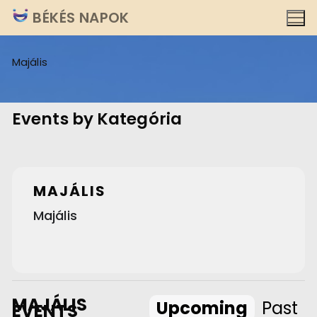
Ugrás
BÉKÉS NAPOK
a
tartalomra
Majális
Events by Kategória
MAJÁLIS
Majális
MAJÁLIS
Upcoming
Past
EVENTS