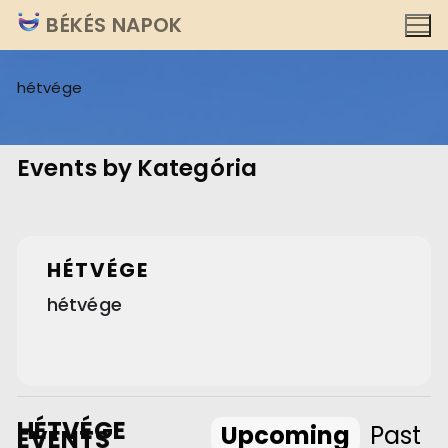
Ugrás
BÉKÉS NAPOK
a
tartalomra
hétvége
Events by Kategória
HÉTVÉGE
hétvége
HÉTVÉGE
Upcoming
Past
EVENTS