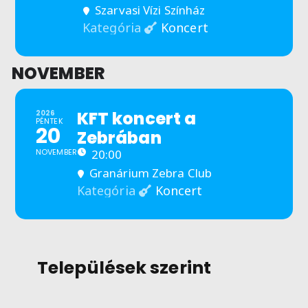
Szarvasi Vízi Színház
Koncert
Kategória
NOVEMBER
KFT koncert a
2026
PÉNTEK
20
Zebrában
NOVEMBER
20:00
Granárium Zebra Club
Koncert
Kategória
Települések szerint