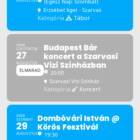
AUGUSZTUS
(Egész Nap: Szombat)
Erzsébet liget - Szarvas
Tábor
Kategória
Budapest Bár
2026
CSÜTÖRTÖK
27
koncert a Szarvasi
Vízi Színházban
AUGUSZTUS
ELMARAD
20:00
Szarvasi Vízi Színház
Koncert
Kategória
Dombóvári István @
2026
SZOMBAT
29
Körös Fesztivál
AUGUSZTUS
19:30