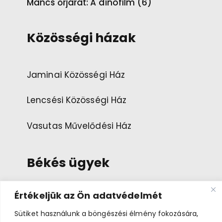
Mancs őrjárat: A dínófilm (6)
Közösségi házak
Jaminai Közösségi Ház
Lencsési Közösségi Ház
Vasutas Művelődési Ház
Békés ügyek
Értékeljük az Ön adatvédelmét
Esemény ajánlása
Sütiket használunk a böngészési élmény fokozására,