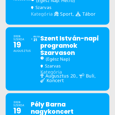
(Egész Nap: Hétfő)
Szarvas
Sport,
Tábor
Kategória
Szent István-napi
2026
PÉNTEK
SZERDA
21
19
programok
Szarvason
AUGUSZTUS
(Egész Nap)
Szarvas
Kategória
Augusztus 20.,
Buli,
Koncert
Pély Barna
2026
SZERDA
19
nagykoncert