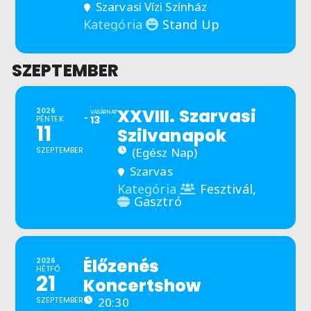
Szarvasi Vízi Színház
Stand Up
Kategória
SZEPTEMBER
XXVIII. Szarvasi
2026
VASÁRNAP
PÉNTEK
13
11
Szilvanapok
SZEPTEMBER
(Egész Nap)
Szarvas
Fesztivál,
Kategória
Gasztró
Élőzenés
2026
HÉTFŐ
21
Koncertshow
SZEPTEMBER
20:30