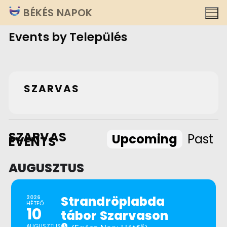
Ugrás
BÉKÉS NAPOK
a
Events by Település
tartalomra
SZARVAS
SZARVAS
Upcoming
Past
EVENTS
AUGUSZTUS
Strandröplabda
2026
HÉTFŐ
10
tábor Szarvason
AUGUSZTUS