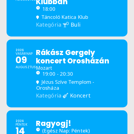
Klubban
18:00
Táncoló Katica Klub
Buli
Kategória
Rákász Gergely
2026
VASÁRNAP
09
koncert Orosházán
AUGUSZTUS
Mozart
19:00 - 20:30
Jézus Szíve Templom -
Orosháza
Koncert
Kategória
Ragyogj!
2026
PÉNTEK
14
(Egész Nap: Péntek)