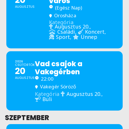
város
AUGUSZTUS
(Egész Nap)
Orosháza
Kategória
Augusztus 20.,
Családi,
Koncert,
Sport,
Ünnep
Vad csajok a
2026
CSÜTÖRTÖK
20
Vakegérben
AUGUSZTUS
22:00
Vakegér Söröző
Augusztus 20.,
Kategória
Buli
SZEPTEMBER