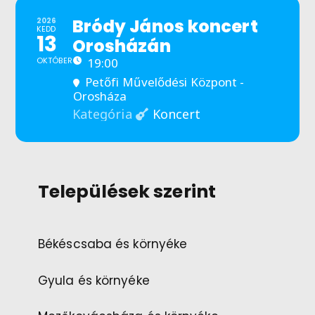
Bródy János koncert
2026
KEDD
13
Orosházán
OKTÓBER
19:00
Petőfi Művelődési Központ -
Orosháza
Koncert
Kategória
Települések szerint
Békéscsaba és környéke
Gyula és környéke