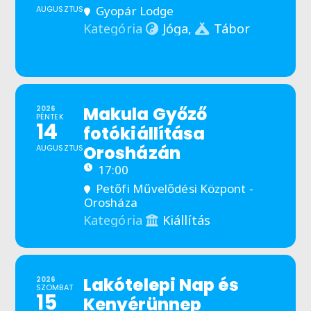
Gyopár Lodge
AUGUSZTUS
Jóga,
Tábor
Kategória
Makula Győző
2026
PÉNTEK
14
fotókiállítása
Orosházán
AUGUSZTUS
17:00
Petőfi Művelődési Központ -
Orosháza
Kiállítás
Kategória
Lakótelepi Nap és
2026
SZOMBAT
15
Kenyérünnep