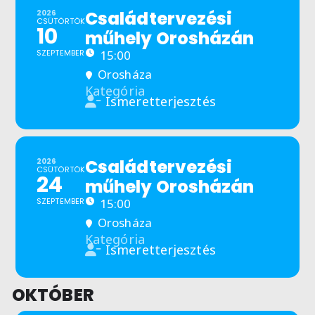
Családtervezési
2026
CSÜTÖRTÖK
10
műhely Orosházán
SZEPTEMBER
15:00
Orosháza
Kategória
Ismeretterjesztés
Családtervezési
2026
CSÜTÖRTÖK
24
műhely Orosházán
SZEPTEMBER
15:00
Orosháza
Kategória
Ismeretterjesztés
OKTÓBER