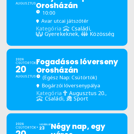
Orosházán
AUGUSZTUS
10:00
Avar utcai játszótér
Családi,
Kategória
Gyerekeknek,
Közösség
Fogadásos lóverseny
2026
CSÜTÖRTÖK
20
Orosházán
AUGUSZTUS
(Egész Nap: Csütörtök)
Bogárzói lóversenypálya
Augusztus 20.,
Kategória
Családi,
Sport
Négy nap, egy
2026
VASÁRNAP
CSÜTÖRTÖK
23
20