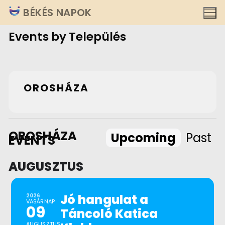
Ugrás
BÉKÉS NAPOK
a
Events by Település
tartalomra
OROSHÁZA
OROSHÁZA
Upcoming
Past
EVENTS
AUGUSZTUS
Jó hangulat a
2026
VASÁRNAP
09
Táncoló Katica
AUGUSZTUS