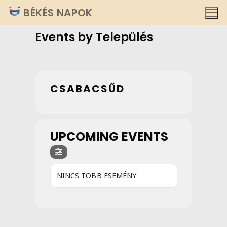
Ugrás
BÉKÉS NAPOK
a
Events by Település
tartalomra
CSABACSŰD
UPCOMING EVENTS
NINCS TÖBB ESEMÉNY