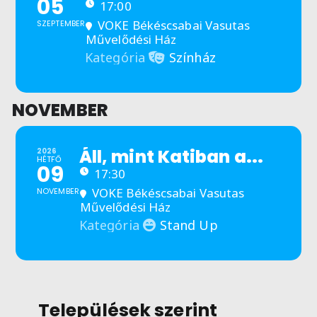
05
17:00
VOKE Békéscsabai Vasutas
SZEPTEMBER
Művelődési Ház
Színház
Kategória
NOVEMBER
Áll, mint Katiban a...
2026
HÉTFŐ
09
17:30
VOKE Békéscsabai Vasutas
NOVEMBER
Művelődési Ház
Stand Up
Kategória
Települések szerint