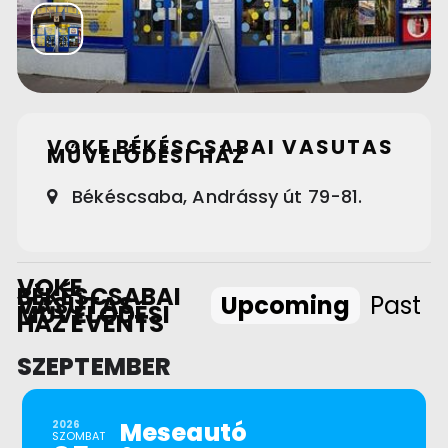
VOKE BÉKÉSCSABAI VASUTAS
MŰVELŐDÉSI HÁZ
Békéscsaba, Andrássy út 79-81.
VOKE
BÉKÉSCSABAI
VASUTAS
Upcoming
Past
MŰVELŐDÉSI
HÁZ EVENTS
SZEPTEMBER
Meseautó
2026
SZOMBAT