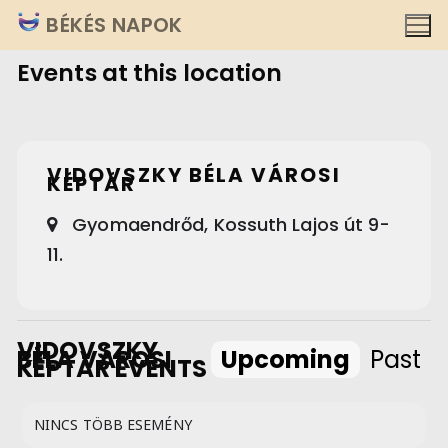
Ugrás
BÉKÉS NAPOK
a
Events at this location
tartalomra
VIDOVSZKY BÉLA VÁROSI
KÉPTÁR
Gyomaendrőd, Kossuth Lajos út 9-
11.
VIDOVSZKY
BÉLA VÁROSI
Upcoming
Past
KÉPTÁR EVENTS
NINCS TÖBB ESEMÉNY