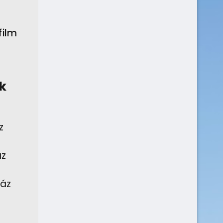
film
k
z
áz
Ház