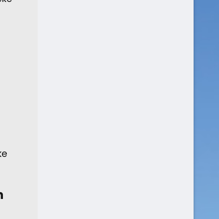
e
ke
n