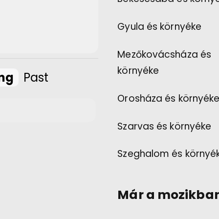
Gyula és környéke
Mezőkovácsháza és
környéke
ng
Past
Orosháza és környék
Szarvas és környéke
Szeghalom és környé
Már a mozikba