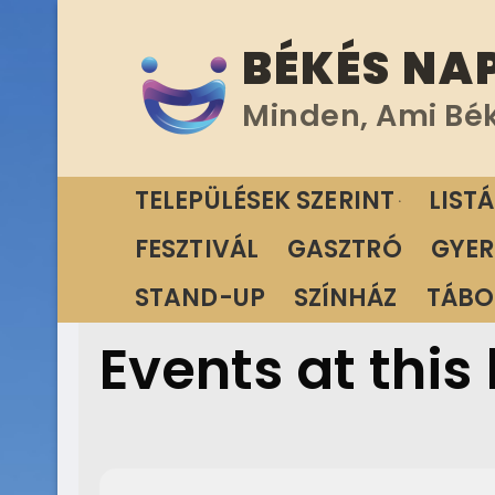
Ugrás
BÉKÉS NA
a
tartalomra
Minden, Ami Bé
TELEPÜLÉSEK SZERINT
LIST
FESZTIVÁL
GASZTRÓ
GYER
STAND-UP
SZÍNHÁZ
TÁBO
Events at this