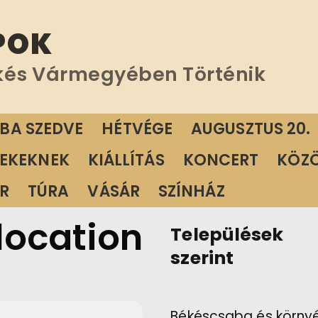
POK
kés Vármegyében Történik
ÁBA SZEDVE
HÉTVÉGE
AUGUSZTUS 20.
EKEKNEK
KIÁLLÍTÁS
KONCERT
KÖZ
R
TÚRA
VÁSÁR
SZÍNHÁZ
 location
Települések
szerint
Békéscsaba és körny