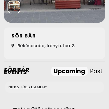
SÖR BÁR
Békéscsaba, Irányi utca 2.
SÖR BÁR
Upcoming
Past
EVENTS
NINCS TÖBB ESEMÉNY