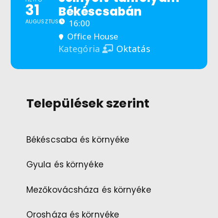
31
Békéscsabán
AUGUSZTUS
16:00
Office House
Oktatás
Kategória
Települések szerint
Békéscsaba és környéke
Gyula és környéke
Mezőkovácsháza és környéke
Orosháza és környéke