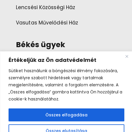
Lencsési Közösségi Ház
Vasutas Művelődési Ház
Békés ügyek
Értékeljük az Ön adatvédelmét
Esemény ajánlása
Sütiket használunk a böngészési élmény fokozására,
személyre szabott hirdetések vagy tartalmak
Bemutatkozás
megjelenítésére, valamint a forgalom elemzésére. A
„Összes elfogadása” gombra kattintva Ön hozzájárul a
cookie-k használatához.
Összes elfogadása
Békés Napok 2026 © A médiatartalmakkal az eredeti
jogtulajdonosok rendelkeznek.
Összes elutasítása