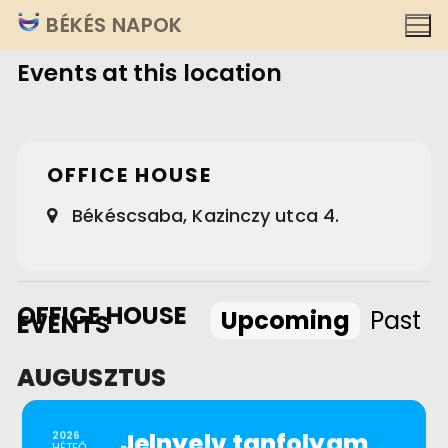
Ugrás
BÉKÉS NAPOK
a
Events at this location
tartalomra
OFFICE HOUSE
Békéscsaba, Kazinczy utca 4.
OFFICE HOUSE
Upcoming
Past
EVENTS
AUGUSZTUS
Jelnyelv tanfolyam
2026
HÉTFŐ