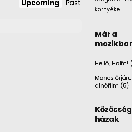
Upcoming
Past
környéke
Már a
mozikba
Helló, Haifa! 
Mancs őrjára
dínófilm (6)
Közösség
házak