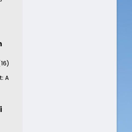
n
(16)
t: A
i