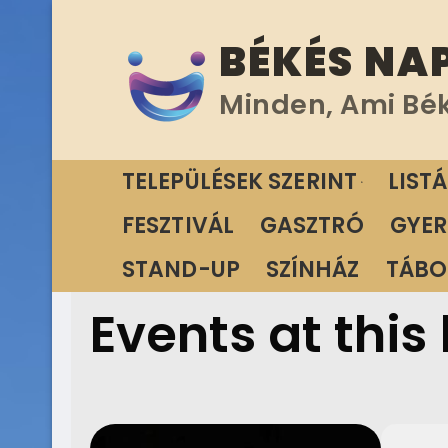
Ugrás
BÉKÉS NA
a
tartalomra
Minden, Ami Bé
TELEPÜLÉSEK SZERINT
LIST
FESZTIVÁL
GASZTRÓ
GYER
STAND-UP
SZÍNHÁZ
TÁBO
Events at this