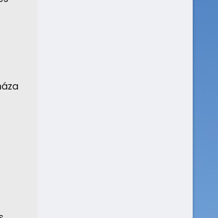
háza
s