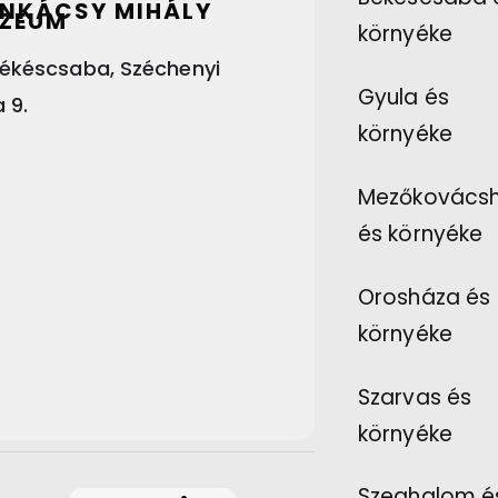
NKÁCSY MIHÁLY
ZEUM
környéke
ékéscsaba, Széchenyi
Gyula és
 9.
környéke
Mezőkovács
és környéke
Orosháza és
környéke
Szarvas és
környéke
Szeghalom é