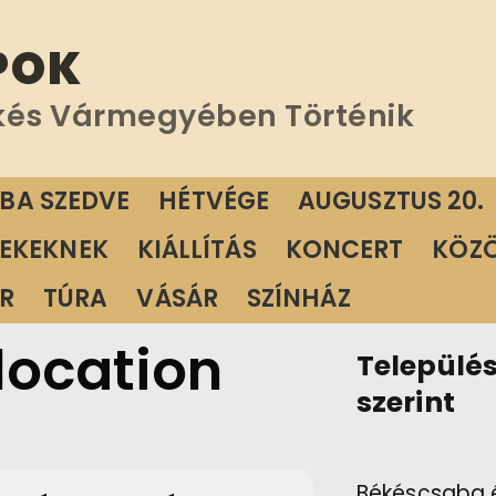
POK
kés Vármegyében Történik
ÁBA SZEDVE
HÉTVÉGE
AUGUSZTUS 20.
EKEKNEK
KIÁLLÍTÁS
KONCERT
KÖZ
R
TÚRA
VÁSÁR
SZÍNHÁZ
 location
Települé
szerint
Békéscsaba 