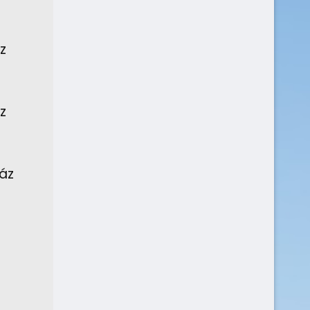
z
z
áz