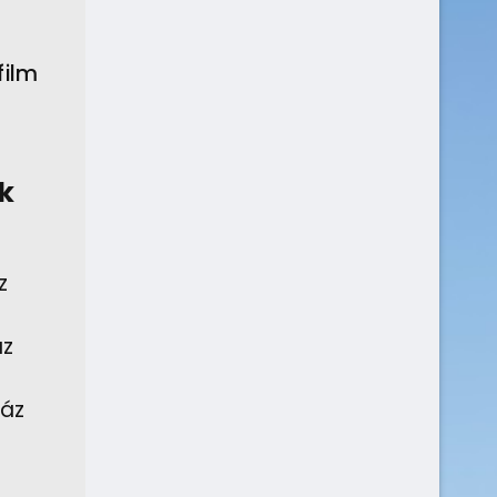
film
k
z
áz
Ház