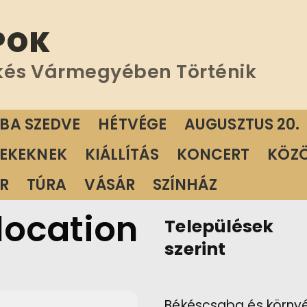
POK
kés Vármegyében Történik
ÁBA SZEDVE
HÉTVÉGE
AUGUSZTUS 20.
EKEKNEK
KIÁLLÍTÁS
KONCERT
KÖZ
R
TÚRA
VÁSÁR
SZÍNHÁZ
 location
Települések
szerint
Békéscsaba és körny