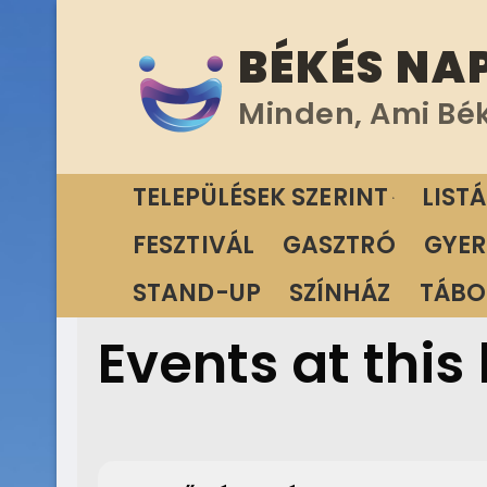
Ugrás
BÉKÉS NA
a
tartalomra
Minden, Ami Bé
TELEPÜLÉSEK SZERINT
LIST
FESZTIVÁL
GASZTRÓ
GYER
STAND-UP
SZÍNHÁZ
TÁBO
Events at this