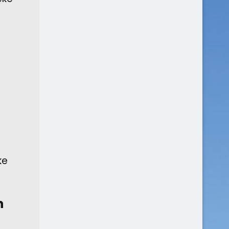
e
ke
n