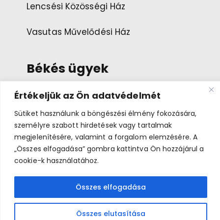
Lencsési Közösségi Ház
Vasutas Művelődési Ház
Békés ügyek
Értékeljük az Ön adatvédelmét
Esemény ajánlása
Sütiket használunk a böngészési élmény fokozására,
személyre szabott hirdetések vagy tartalmak
Bemutatkozás
megjelenítésére, valamint a forgalom elemzésére. A
„Összes elfogadása” gombra kattintva Ön hozzájárul a
cookie-k használatához.
Összes elfogadása
Békés Napok 2026 © A médiatartalmakkal az eredeti
jogtulajdonosok rendelkeznek.
Összes elutasítása