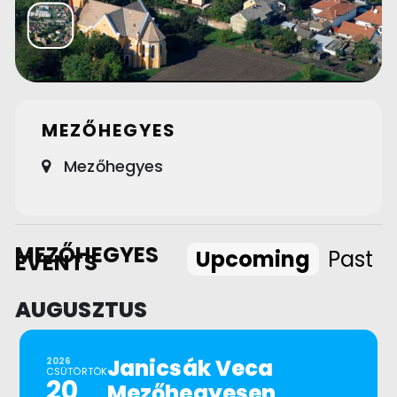
MEZŐHEGYES
Mezőhegyes
MEZŐHEGYES
Upcoming
Past
EVENTS
AUGUSZTUS
Janicsák Veca
2026
CSÜTÖRTÖK
20
Mezőhegyesen