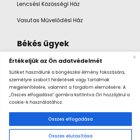
Lencsési Közösségi Ház
Vasutas Művelődési Ház
Békés ügyek
Értékeljük az Ön adatvédelmét
Esemény ajánlása
Sütiket használunk a böngészési élmény fokozására,
személyre szabott hirdetések vagy tartalmak
Bemutatkozás
megjelenítésére, valamint a forgalom elemzésére. A
„Összes elfogadása” gombra kattintva Ön hozzájárul a
cookie-k használatához.
Összes elfogadása
Békés Napok 2026 © A médiatartalmakkal az eredeti
jogtulajdonosok rendelkeznek.
Összes elutasítása