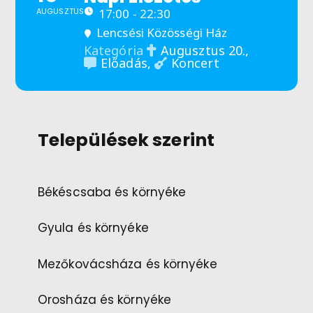
AUGUSZTUS
17:00 - 22:30
Lencsési Közösségi Ház
Augusztus 20.,
Kategória
Előadás,
Koncert
Települések szerint
Békéscsaba és környéke
Gyula és környéke
Mezőkovácsháza és környéke
Orosháza és környéke