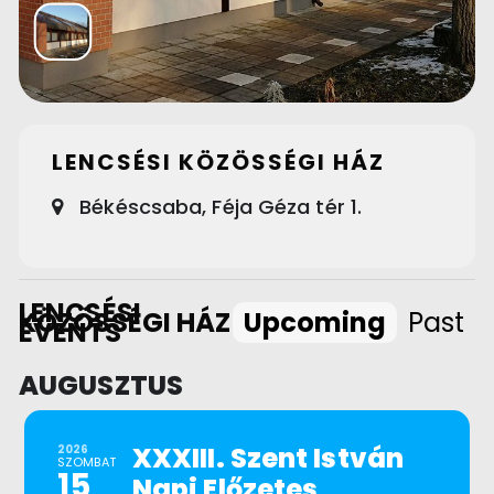
LENCSÉSI KÖZÖSSÉGI HÁZ
Békéscsaba, Féja Géza tér 1.
LENCSÉSI
KÖZÖSSÉGI HÁZ
Upcoming
Past
EVENTS
AUGUSZTUS
XXXIII. Szent István
2026
SZOMBAT
15
Napi Előzetes