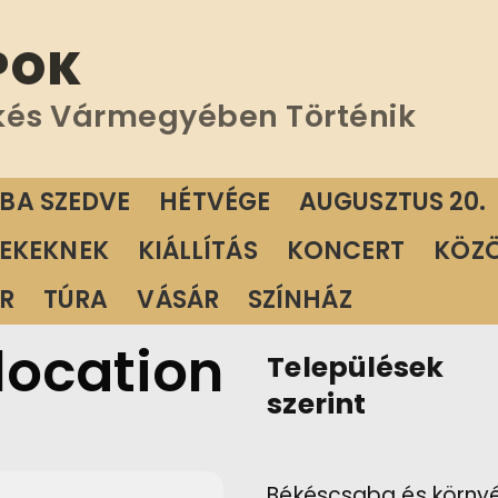
POK
kés Vármegyében Történik
ÁBA SZEDVE
HÉTVÉGE
AUGUSZTUS 20.
EKEKNEK
KIÁLLÍTÁS
KONCERT
KÖZ
R
TÚRA
VÁSÁR
SZÍNHÁZ
 location
Települések
szerint
Békéscsaba és körny