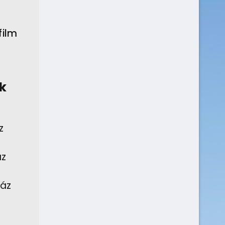
film
k
z
áz
Ház