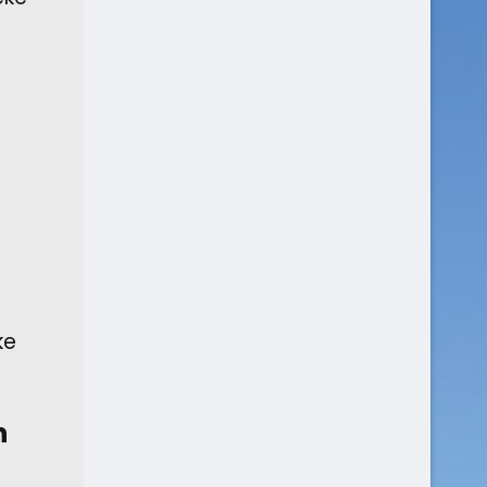
e
ke
n