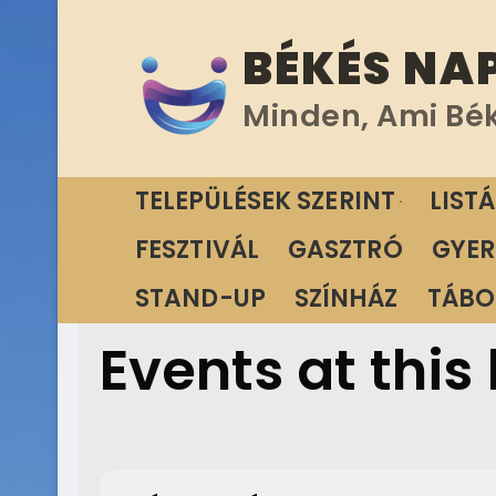
Ugrás
BÉKÉS NA
a
tartalomra
Minden, Ami Bé
TELEPÜLÉSEK SZERINT
LIST
FESZTIVÁL
GASZTRÓ
GYER
STAND-UP
SZÍNHÁZ
TÁBO
Events at this