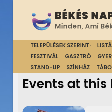
Ugrás
BÉKÉS NA
a
tartalomra
Minden, Ami Bé
TELEPÜLÉSEK SZERINT
LIST
FESZTIVÁL
GASZTRÓ
GYER
STAND-UP
SZÍNHÁZ
TÁBO
Events at this