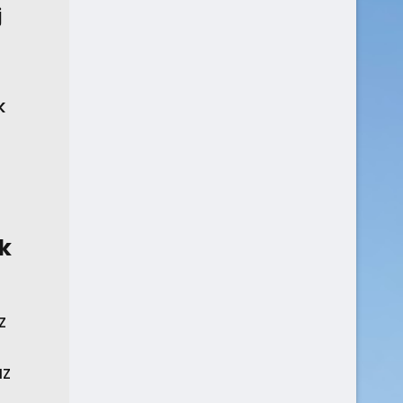
j
k
k
z
áz