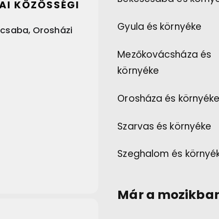
AI KÖZÖSSÉGI
Gyula és környéke
csaba, Orosházi
Mezőkovácsháza és
környéke
Orosháza és környék
Szarvas és környéke
Szeghalom és környé
Már a mozikba