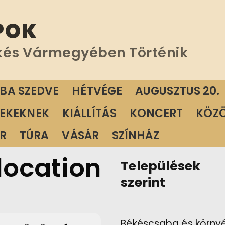
POK
kés Vármegyében Történik
ÁBA SZEDVE
HÉTVÉGE
AUGUSZTUS 20.
EKEKNEK
KIÁLLÍTÁS
KONCERT
KÖZ
R
TÚRA
VÁSÁR
SZÍNHÁZ
 location
Települések
szerint
Békéscsaba és körny