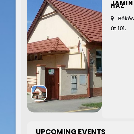
JAMIN
HÁZ
Békés
út 101.
UPCOMING EVENTS