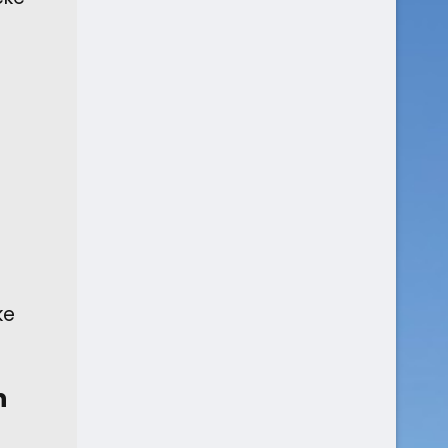
e
ke
n