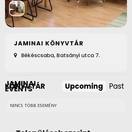
JAMINAI KÖNYVTÁR
Békéscsaba, Batsányi utca 7.
JAMINAI
KÖNYVTÁR
Upcoming
Past
EVENTS
NINCS TÖBB ESEMÉNY