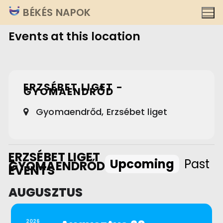
Ugrás
BÉKÉS NAPOK
a
Events at this location
tartalomra
ERZSÉBET LIGET -
GYOMAENDRŐD
Gyomaendrőd, Erzsébet liget
ERZSÉBET LIGET
-
Upcoming
Past
GYOMAENDRŐD
EVENTS
AUGUSZTUS
2026