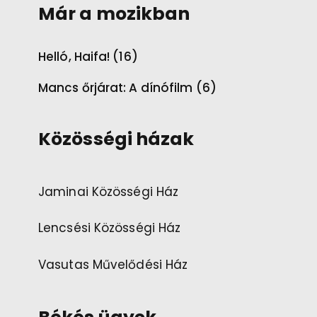
Már a mozikban
Helló, Haifa! (16)
Mancs őrjárat: A dínófilm (6)
Közösségi házak
Jaminai Közösségi Ház
Lencsési Közösségi Ház
Vasutas Művelődési Ház