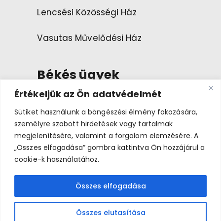
Lencsési Közösségi Ház
Vasutas Művelődési Ház
Békés ügyek
Értékeljük az Ön adatvédelmét
Esemény ajánlása
Sütiket használunk a böngészési élmény fokozására,
személyre szabott hirdetések vagy tartalmak
megjelenítésére, valamint a forgalom elemzésére. A
Bemutatkozás
„Összes elfogadása” gombra kattintva Ön hozzájárul a
cookie-k használatához.
Összes elfogadása
Békés Napok 2026 © A médiatartalmakkal az eredeti
jogtulajdonosok rendelkeznek.
Összes elutasítása