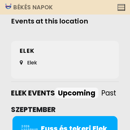
Ugrás
BÉKÉS NAPOK
a
Events at this location
tartalomra
ELEK
Elek
ELEK EVENTS
Upcoming
Past
SZEPTEMBER
Fuss és tekerj Elek
2026
VASÁRNAP