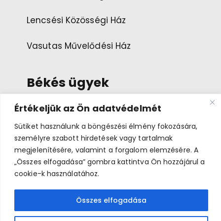
Lencsési Közösségi Ház
Vasutas Művelődési Ház
Békés ügyek
Értékeljük az Ön adatvédelmét
Esemény ajánlása
Sütiket használunk a böngészési élmény fokozására,
személyre szabott hirdetések vagy tartalmak
Bemutatkozás
megjelenítésére, valamint a forgalom elemzésére. A
„Összes elfogadása” gombra kattintva Ön hozzájárul a
cookie-k használatához.
Összes elfogadása
Békés Napok 2026 © A médiatartalmakkal az eredeti
jogtulajdonosok rendelkeznek.