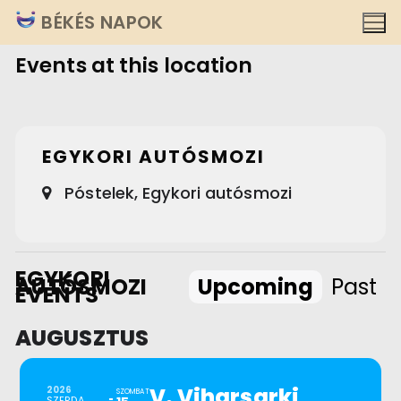
Ugrás
BÉKÉS NAPOK
a
Events at this location
tartalomra
EGYKORI AUTÓSMOZI
Póstelek, Egykori autósmozi
EGYKORI
AUTÓSMOZI
Upcoming
Past
EVENTS
AUGUSZTUS
V. Viharsarki
2026
SZOMBAT
SZERDA