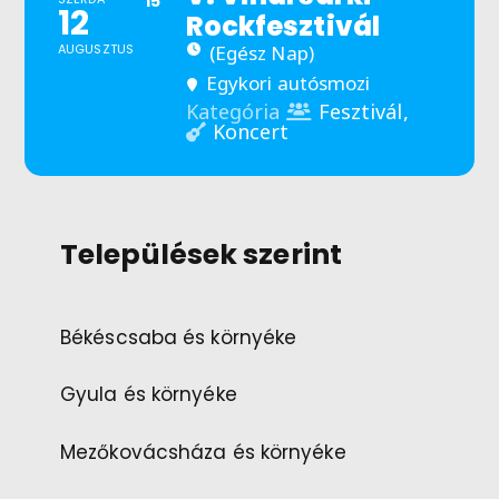
15
12
Rockfesztivál
AUGUSZTUS
(Egész Nap)
Egykori autósmozi
Fesztivál,
Kategória
Koncert
Települések szerint
Békéscsaba és környéke
Gyula és környéke
Mezőkovácsháza és környéke