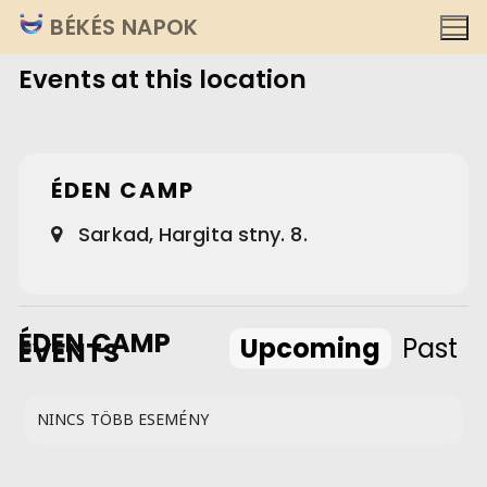
Ugrás
BÉKÉS NAPOK
a
Events at this location
tartalomra
ÉDEN CAMP
Sarkad, Hargita stny. 8.
ÉDEN CAMP
Upcoming
Past
EVENTS
NINCS TÖBB ESEMÉNY