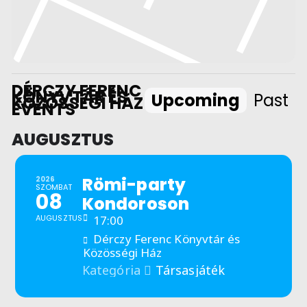
DÉRCZY FERENC
KÖNYVTÁR ÉS
Upcoming
Past
KÖZÖSSÉGI HÁZ
EVENTS
AUGUSZTUS
Römi-party
2026
SZOMBAT
08
Kondoroson
AUGUSZTUS
17:00
Dérczy Ferenc Könyvtár és
Közösségi Ház
Társasjáték
Kategória