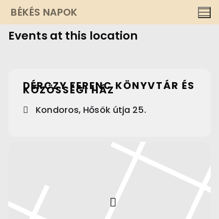
Ugrás
BÉKÉS NAPOK
a
Events at this location
tartalomra
DÉRCZY FERENC KÖNYVTÁR ÉS
KÖZÖSSÉGI HÁZ
Kondoros, Hősök útja 25.