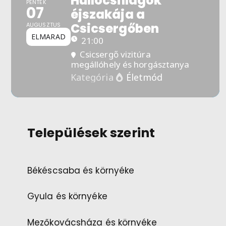
Hullócsillagok
PÉNTEK
07
éjszakája a
Csicsergőben
AUGUSZTUS
ELMARAD
21:00
Csicsergő vizitúra
megállóhely és horgásztanya
Életmód
Kategória
Települések szerint
Békéscsaba és környéke
Gyula és környéke
Mezőkovácsháza és környéke