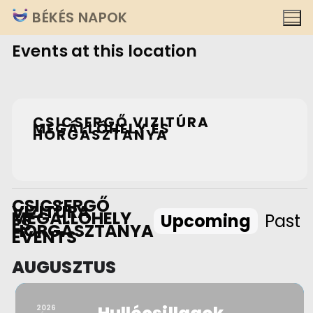
Ugrás
BÉKÉS NAPOK
a
Events at this location
tartalomra
CSICSERGŐ VIZITÚRA
MEGÁLLÓHELY ÉS
HORGÁSZTANYA
CSICSERGŐ
VIZITÚRA
MEGÁLLÓHELY
Upcoming
Past
ÉS
HORGÁSZTANYA
EVENTS
AUGUSZTUS
2026