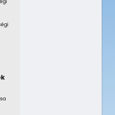
égi
ségi
ek
ása