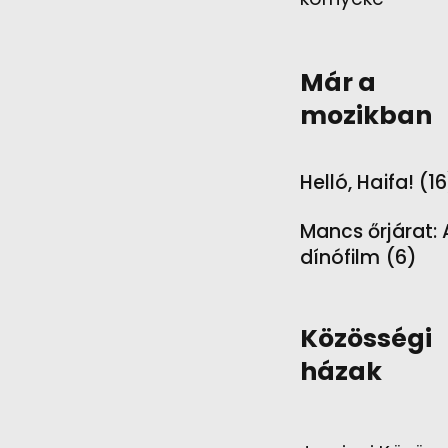
Már a
mozikban
Helló, Haifa! (1
Mancs őrjárat: 
dínófilm (6)
Közösségi
házak