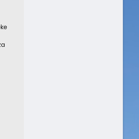
éke
za