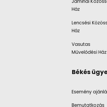
Jaminai Közöss
Ház
Lencsési Közös
Ház
Vasutas
Művelődési Ház
Békés ügy
Esemény ajánl
Bemutatkozás