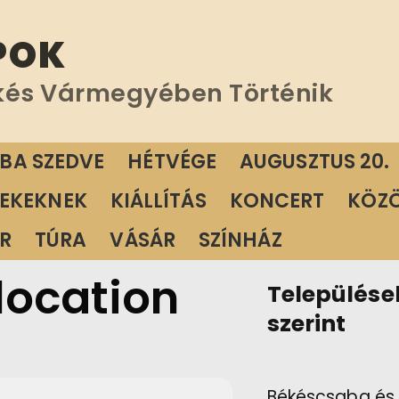
POK
kés Vármegyében Történik
ÁBA SZEDVE
HÉTVÉGE
AUGUSZTUS 20.
EKEKNEK
KIÁLLÍTÁS
KONCERT
KÖZ
R
TÚRA
VÁSÁR
SZÍNHÁZ
 location
Települése
szerint
Békéscsaba és