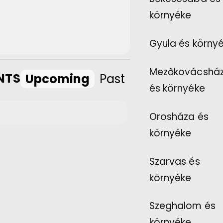
környéke
Gyula és körny
Mezőkovácshá
NTS
Upcoming
Past
és környéke
Orosháza és
környéke
Szarvas és
környéke
Szeghalom és
környéke