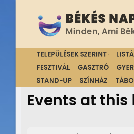
Ugrás
BÉKÉS NA
a
tartalomra
Minden, Ami Bé
TELEPÜLÉSEK SZERINT
LIST
FESZTIVÁL
GASZTRÓ
GYER
STAND-UP
SZÍNHÁZ
TÁBO
Events at this