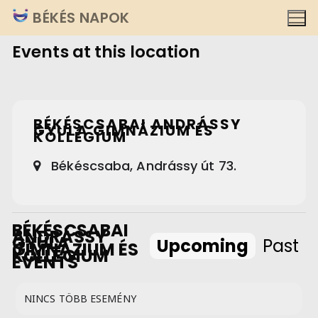
Ugrás
BÉKÉS NAPOK
a
Events at this location
tartalomra
BÉKÉSCSABAI ANDRÁSSY
GYULA GIMNÁZIUM ÉS
KOLLÉGIUM
Békéscsaba, Andrássy út 73.
BÉKÉSCSABAI
ANDRÁSSY
GYULA
Upcoming
Past
GIMNÁZIUM ÉS
KOLLÉGIUM
EVENTS
NINCS TÖBB ESEMÉNY