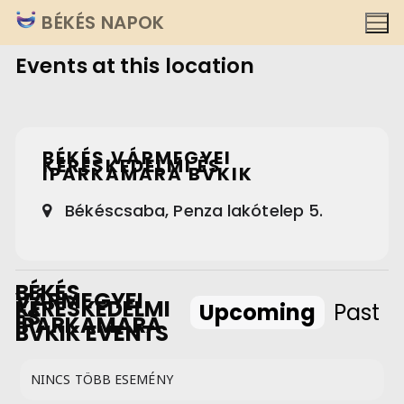
Ugrás
BÉKÉS NAPOK
a
Events at this location
tartalomra
BÉKÉS VÁRMEGYEI
KERESKEDELMI ÉS
IPARKAMARA BVKIK
Békéscsaba, Penza lakótelep 5.
BÉKÉS
VÁRMEGYEI
KERESKEDELMI
Upcoming
Past
ÉS
IPARKAMARA
BVKIK EVENTS
NINCS TÖBB ESEMÉNY