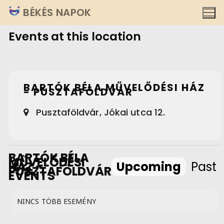
Ugrás
BÉKÉS NAPOK
a
Events at this location
tartalomra
BARTÓK BÉLA MŰVELŐDÉSI HÁZ
- PUSZTAFÖLDVÁR
Pusztaföldvár, Jókai utca 12.
BARTÓK BÉLA
MŰVELŐDÉSI
HÁZ -
Upcoming
Past
PUSZTAFÖLDVÁR
EVENTS
NINCS TÖBB ESEMÉNY