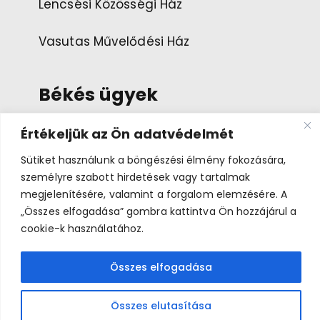
Lencsési Közösségi Ház
Vasutas Művelődési Ház
Békés ügyek
Értékeljük az Ön adatvédelmét
Esemény ajánlása
Sütiket használunk a böngészési élmény fokozására,
személyre szabott hirdetések vagy tartalmak
Bemutatkozás
megjelenítésére, valamint a forgalom elemzésére. A
„Összes elfogadása” gombra kattintva Ön hozzájárul a
cookie-k használatához.
Összes elfogadása
Békés Napok 2026 © A médiatartalmakkal az eredeti
jogtulajdonosok rendelkeznek.
Összes elutasítása