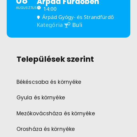
08
Árpád Fürdőben
AUGUSZTUS
14:00
Árpád Gyógy- és Strandfürdő
Buli
Kategória
Települések szerint
Békéscsaba és környéke
Gyula és környéke
Mezőkovácsháza és környéke
Orosháza és környéke