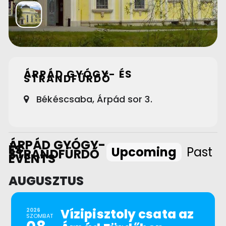
ÁRPÁD GYÓGY- ÉS
STRANDFÜRDŐ
Békéscsaba, Árpád sor 3.
ÁRPÁD GYÓGY-
ÉS
Upcoming
Past
STRANDFÜRDŐ
EVENTS
AUGUSZTUS
Vízipisztoly csata az
2026
SZOMBAT