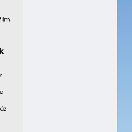
film
k
z
áz
Ház