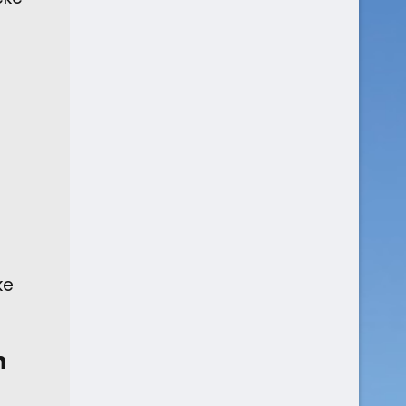
e
ke
n