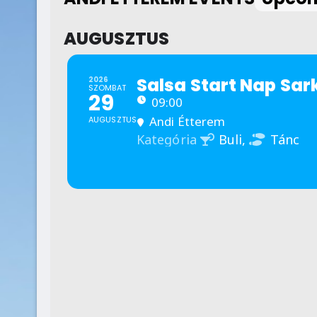
AUGUSZTUS
Salsa Start Nap Sa
2026
SZOMBAT
29
09:00
Andi Étterem
AUGUSZTUS
Buli,
Tánc
Kategória