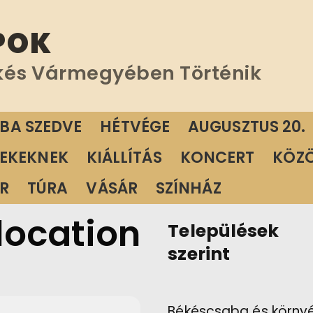
POK
kés Vármegyében Történik
ÁBA SZEDVE
HÉTVÉGE
AUGUSZTUS 20.
EKEKNEK
KIÁLLÍTÁS
KONCERT
KÖZ
R
TÚRA
VÁSÁR
SZÍNHÁZ
 location
Települések
szerint
Békéscsaba és körny