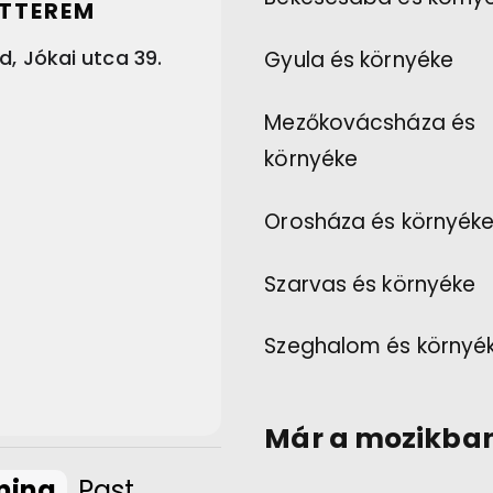
ÉTTEREM
, Jókai utca 39.
Gyula és környéke
Mezőkovácsháza és
környéke
Orosháza és környék
Szarvas és környéke
Szeghalom és környé
Már a mozikba
ming
Past