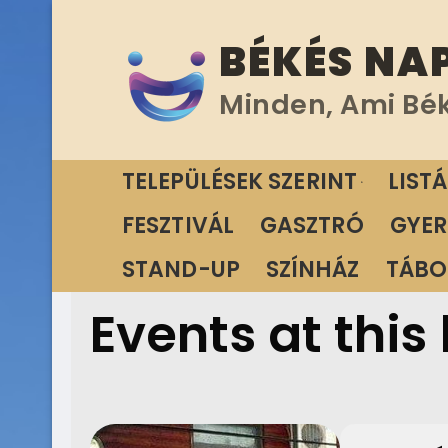
Ugrás
BÉKÉS NA
a
tartalomra
Minden, Ami Bé
TELEPÜLÉSEK SZERINT
LIST
FESZTIVÁL
GASZTRÓ
GYER
STAND-UP
SZÍNHÁZ
TÁBO
Events at this