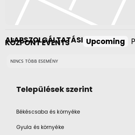
ALAPSZOLGÁLTATÁSI
Upcoming
P
KÖZPONT EVENTS
NINCS TÖBB ESEMÉNY
Települések szerint
Békéscsaba és környéke
Gyula és környéke