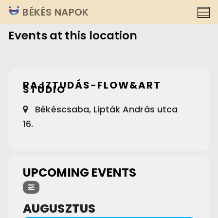
Ugrás
BÉKÉS NAPOK
a
Events at this location
tartalomra
RAJZTUDÁS-FLOW&ART
STÚDIÓ
Békéscsaba, Lipták András utca
16.
UPCOMING EVENTS
AUGUSZTUS