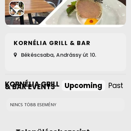
KORNÉLIA GRILL & BAR
Békéscsaba, Andrássy út 10.
KORNÉLIA GRILL
Upcoming
Past
& BAR EVENTS
NINCS TÖBB ESEMÉNY